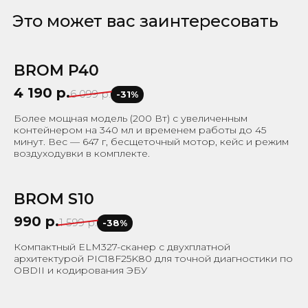
Это может вас заинтересовать
↗
Перейти к товару
BROM P40
-31%
4 190 р.
6 099 р.
-31%
Более мощная модель (200 Вт) с увеличенным
контейнером на 340 мл и временем работы до 45
минут. Вес — 647 г, бесщеточный мотор, кейс и режим
↗
Перейти к товару
воздуходувки в комплекте.
BROM S10
-38%
990 р.
1 599 р.
-38%
Компактный ELM327-сканер с двухплатной
архитектурой PIC18F25K80 для точной диагностики по
↗
Перейти к товару
OBDII и кодирования ЭБУ