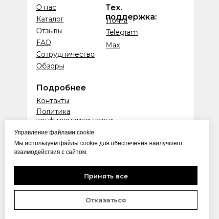
О нас
Тех.
поддержка:
Каталог
Почта
Отзывы
Telegram
FAQ
Max
Сотрудничество
Обзоры
Подробнее
Контакты
Политика
конфиденциальности
Публичная оферта
Управление файлами cookie
Если у вас возникли трудности
Мы используем файлы cookie для обеспечения наилучшего
с подключением, или появились
взаимодействия с сайтом.
вопросы - свяжитесь с нами
Принять все
Связаться с тех. поддержкой
Отказаться
© 2021-2026 Все права защищены
ИП Лёвин Никита Анатольевич