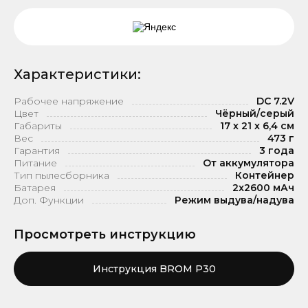
Характеристики:
Рабочее напряжение
DC 7.2V
Цвет
Чёрный/серый
Габариты
17 х 21 х 6,4 см
Вес
473 г
Гарантия
3 года
Питание
От аккумулятора
Тип пылесборника
Контейнер
Батарея
2x2600 мАч
Доп. Функции
Режим выдува/надува
Просмотреть инструкцию
Инструкция BROM P30